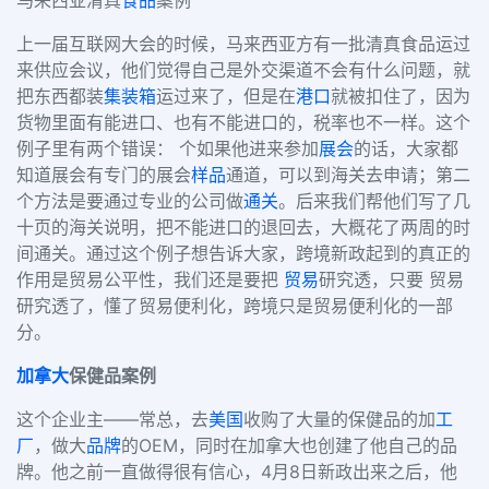
上一届互联网大会的时候，马来西亚方有一批清真食品运过
来供应会议，他们觉得自己是外交渠道不会有什么问题，就
把东西都装
集装箱
运过来了，但是在
港口
就被扣住了，因为
货物里面有能进口、也有不能进口的，税率也不一样。这个
例子里有两个错误： 个如果他进来参加
展会
的话，大家都
知道展会有专门的展会
样品
通道，可以到海关去申请；第二
个方法是要通过专业的公司做
通关
。后来我们帮他们写了几
十页的海关说明，把不能进口的退回去，大概花了两周的时
间通关。通过这个例子想告诉大家，跨境新政起到的真正的
作用是贸易公平性，我们还是要把
贸易
研究透，只要 贸易
研究透了，懂了贸易便利化，跨境只是贸易便利化的一部
分。
加拿大
保健品案例
这个企业主——常总，去
美国
收购了大量的保健品的加
工
厂
，做大
品牌
的OEM，同时在加拿大也创建了他自己的品
牌。他之前一直做得很有信心，4月8日新政出来之后，他