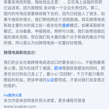
很着急地找到我，我给他出主意： 、正在海上运输的货把
它运进来，因为我相信 会对每一个企业负责任的。第二、
国内的市场还是要继续做下去的，因为已经投入了很多，如
果不做损失很大，我们帮他把这个流程跑通。其实跨境电商
新政主要针对的是之前一直存在的
直邮
模式，如果采取邮关
模式，主动备案、申报税收，照样可以做，我们会帮他做后
面的通关流程。现在我们有大量的客户对于新政的推出不知
所措，所以我认为对跨境电商一定要好好梳理。
跨境电商新政启示：
我们的企业在做跨境电商进出口时要多加小心，不能抱着侥
幸心理，因为在绕开了美国、
欧洲
等国贸易壁垒的同时，把
责任也归到自己身上了，要小心“召回制”，千万不能只看到
眼前的利益，把该申请的
认证
都完成，才是对我们自身真正
的保护。
Ins服务分类
本文内容来自特易外贸大讲堂，更多课程可登录
www.ixueker.com