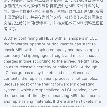
多、内容杂，但补料过程并不复杂。因为大多数专业做拼箱
服务的货代公司操作系统都有直接汇总MBL文件补料的功
能。如一个拼箱柜里有十票货，系统可以自动汇总MBL所需
十票货的资料，并另存为其他文档，货代操作人员只需将其
文档发送给船公司缮制MBL，并核对船公司MBL资料是否正
确即可。
8. After confirming all HBLs with all shippers in LCL,
the forwarder operator or documenter can start to
check MBL with shipping company and pay shipping
company / shipping agent freight and miscellaneous
charges in time according to the agreed freight rate,
so as to release electricity or collect MBL. Although
LCL cargo has many tickets and miscellaneous
contents, the replenishment process is not complex.
Because most of the freight forwarders' operating
systems, which are specialized in LCL service, have
the function of directly summarizing MBL documents
and replenishing materials. If there are ten tickets in a