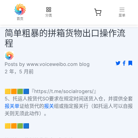
分类
菜单
首页
简单粗暴的拼箱货物出口操作流
程
Posts by www.voiceweibo.com blog
2 年，5 月前
🟨🟧🟩🟦『https://t.me/socialrogers/』
5、托运人按货代SO要求在规定时间送货入仓，并提供全套
报关单
证给货代的
报关
组或指定报关行（如托运人可以自报
关则无须此动作）。
🟨🟧🟩🟦