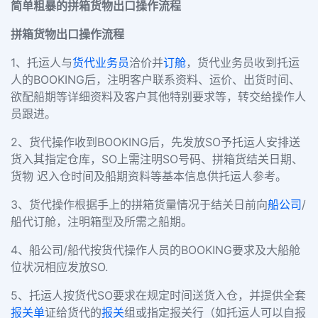
简单粗暴的拼箱货物出口操作流程
拼箱货
物
出口操作流程
1、托运人与
货代
业务员
洽价并
订舱
，货代业务员收到托运
人的BOOKING后，注明客户联系资料、运价、出货时间、
欲配船期等详细资料及客户其他特别要求等，转交给操作人
员跟进。
2、货代操作收到BOOKING后，先发放SO予托运人安排送
货入其指定仓库，SO上需注明SO号码、拼箱货结关日期、
货物 迟入仓时间及船期资料等基本信息供托运人参考。
3、货代操作根据手上的拼箱货量情况于结关日前向
船公司
/
船代订舱，注明箱型及所需之船期。
4、船公司/船代按货代操作人员的BOOKING要求及大船舱
位状况相应发放SO.
5、托运人按货代SO要求在规定时间送货入仓，并提供全套
报关单
证给货代的
报关
组或指定报关行（如托运人可以自报