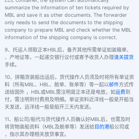
LCL container, the system can automatically
summarize the information of ten tickets required by
MBL and save it as other documents. The forwarder
only needs to send the documents to the shipping
company to prepare MBL and check whether the MBL
information of the shipping company is correct.
9、托运人领取正本HBL后，备齐其他所需单证如装箱单、
、产地证等，一起递交银行议付或寄予收货人办理
清关
提货
手续。
10、拼箱货装船出运后，货代操作人员须及时将所有单证资
料（所有MBL、HBL、舱单、账单等）等一起以
邮件
方式传
送给国外 ，HBL或MBL需注明是正本还是电放，如
运费
到
付，需注明到付费用及明细。单证资料近洋线一般是开船当
天发送，远洋线一般是船开三天内发送。
11、船公司/船代与货代操作人员确认好MBL后，也需及时
将货物装船资料（MBL及舱单等）发送给
目的港
船公司或
，指示其办理相关放货事宜。