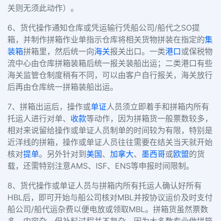
关则无须此动作）。
6、货代操作通知仓库或凭运输行凭船公司/船代之SO提
箱，并制作拼箱作业单指示仓库将相关货物拼装在指定的
集
装箱
拼箱里，然后统一向
海关
报关出口。一类
港口
或保税物
流中心由仓库拼箱装箱后统一报关装船出运；二类港口有些
海关监管仓制度稍有不同，可以由客户自行报关，海关放行
后再由仓库统一拼箱装船出运。
7、拼箱出运后，操作或
单证
人员须立即着手和拼箱内所有
托运人进行对单、
收款
等动作，因为拼箱货一般票数较多，
相对来说留给操作或单证人员制单的时间较为有限，特别是
近洋线的拼箱，操作或单证人员往往需要在结关当天就开始
核对
提单
。另外针对到
美国
、
加拿大
、
墨西哥
或
欧盟
的货
载，还需特别注意AMS、ISF、ENS等申报时间限制。
8、货代操作或单证人员与拼箱内所有托运人确认好所有
HBL后，即可开始与船公司核对MBL并按协议运价及时支付
船公司/船代运杂费以便电放或领取MBL。拼箱货虽然票数