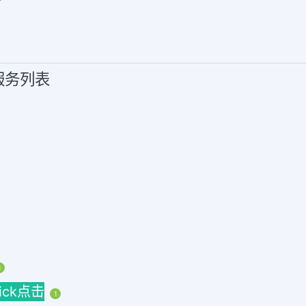
销服务列表
1
lick点击
1