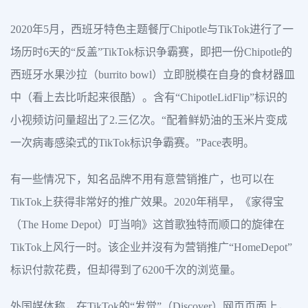
2020年5月，西班牙特色主题餐厅Chipotle与TikTok进行了一
场历时6天的“反盖”TikTok标识争霸赛，即把一份Chipotle的
西班牙水果沙拉（burrito bowl）立即脱模在自身的食材器皿
中（看上去比听起来很酷）。含有“ChipotleLidFlip”标识的
小视频访问量超出了2.三亿次。“配着鲜奶油的玉米片变成
一次病毒感染式的TikTok标识争霸赛。”Pace表明。
有一些情况下，知名品牌不用有意营销推广，也可以在
TikTok上获得非常好的推广效果。2020年稍早，《家得宝
（The Home Depot）叮当响》这首歌独特而顺口的旋律在
TikTok上风行一时。该企业并沒有为营销推广“HomeDepot”
标识付款花费，但却得到了6200千次的浏览量。
外国媒体称，在TikTok的“发觉”（Discover）网页页面上，